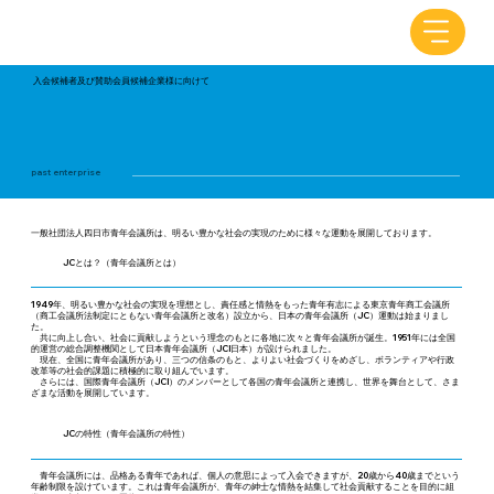
入会候補者及び賛助会員候補企業様に向けて
past enterprise
一般社団法人四日市青年会議所は、明るい豊かな社会の実現のために様々な運動を展開しております。
JCとは？（青年会議所とは）
1949年、明るい豊かな社会の実現を理想とし、責任感と情熱をもった青年有志による東京青年商工会議所
（商工会議所法制定にともない青年会議所と改名）設立から、日本の青年会議所（JC）運動は始まりまし
た。
共に向上し合い、社会に貢献しようという理念のもとに各地に次々と青年会議所が誕生。1951年には全国
的運営の総合調整機関として日本青年会議所（JCI日本）が設けられました。
現在、全国に青年会議所があり、三つの信条のもと、よりよい社会づくりをめざし、ボランティアや行政
改革等の社会的課題に積極的に取り組んでいます。
​ さらには、国際青年会議所（JCI）のメンバーとして各国の青年会議所と連携し、世界を舞台として、さま
ざまな活動を展開しています。
JCの特性（青年会議所の特性）
青年会議所には、品格ある青年であれば、個人の意思によって入会できますが、20歳から40歳までという
年齢制限を設けています。これは青年会議所が、青年の紳士な情熱を結集して社会貢献することを目的に組