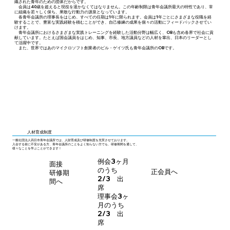
織された青年のための団体だからです。
会員は40歳を超えると現役を退かなくてはなりません。この年齢制限は青年会議所最大の特性であり、常
に組織を若々しく保ち、果敢な行動力の源泉となっています。
各青年会議所の理事長をはじめ、すべての任期は1年に限られます。会員は1年ごとにさまざまな役職を経
験することで、豊富な実践経験を積むことができ、自己修練の成果を個々の活動にフィードバックさせてい
けます。
青年会議所におけるさまざまな実践トレーニングを経験した活動分野は幅広く、OBも含め各界で社会に貢
献しています。たとえば国会議員をはじめ、知事、市長、地方議員などの人材を輩出、日本のリーダーとし
て活躍中です。
​ また、世界ではあのマイクロソフト創業者のビル・ゲイツ氏も青年会議所のOBです。
人材育成制度
一般社団法人四日市青年会議所では、人財育成及び研修制度を充実させております。
入会する前に不安がある方、青年会議所のことをよく知らない方でも、研修期間を通して、
様々なことを学ぶことができます！
例会3ヶ月
面接
のうち
正会員へ
​研修期
2/3 出
間へ
席
理事会3ヶ
月のうち
2/3 出
席